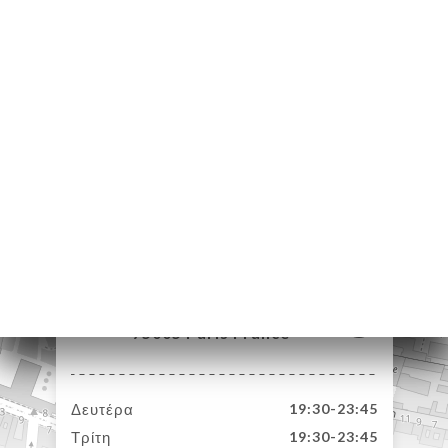
ΙΚΉ
ΤΗΣΗ
ΡΑΦΊΕΣ
ΤΙΚΉ
ΝΟΎ
ΑΦΉ
29 Rue Descartes
75005 Paris France
Δευτέρα
19:30-23:45
Τρίτη
19:30-23:45