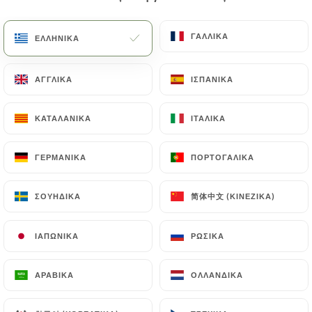
EL
ΜΕΝΟΎ
ΓΑΛΛΙΚΆ
ΓΑΛΛΙΚΆ
ΕΛΛΗΝΙΚΆ
ΕΛΛΗΝΙΚΆ
ΑΓΓΛΙΚΆ
ΑΓΓΛΙΚΆ
ΙΣΠΑΝΙΚΆ
ΙΣΠΑΝΙΚΆ
ΚΑΤΑΛΑΝΙΚΆ
ΚΑΤΑΛΑΝΙΚΆ
ΙΤΑΛΙΚΆ
ΙΤΑΛΙΚΆ
/
ΑΡΧΙΚΉ
ΕΠΑΦΉ
Επαφή
ΓΕΡΜΑΝΙΚΆ
ΓΕΡΜΑΝΙΚΆ
ΠΟΡΤΟΓΑΛΙΚΆ
ΠΟΡΤΟΓΑΛΙΚΆ
简体中文 (ΚΙΝΈΖΙΚΑ)
简体中文 (ΚΙΝΈΖΙΚΑ)
ΣΟΥΗΔΙΚΆ
ΣΟΥΗΔΙΚΆ
ΙΑΠΩΝΙΚΆ
ΙΑΠΩΝΙΚΆ
ΡΩΣΙΚΆ
ΡΩΣΙΚΆ
ΑΡΑΒΙΚΆ
ΑΡΑΒΙΚΆ
ΟΛΛΑΝΔΙΚΆ
ΟΛΛΑΝΔΙΚΆ
Au Doux Raisin