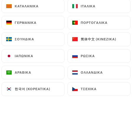
ΚΑΤΑΛΑΝΙΚΆ
ΚΑΤΑΛΑΝΙΚΆ
ΙΤΑΛΙΚΆ
ΙΤΑΛΙΚΆ
Christophe Di Maio βαθμολογήθηκε
ΓΕΡΜΑΝΙΚΆ
ΓΕΡΜΑΝΙΚΆ
ΠΟΡΤΟΓΑΛΙΚΆ
ΠΟΡΤΟΓΑΛΙΚΆ
CDM
1/5
Réserver par mail avec Wonderbox,
简体中文 (ΚΙΝΈΖΙΚΑ)
简体中文 (ΚΙΝΈΖΙΚΑ)
ΣΟΥΗΔΙΚΆ
ΣΟΥΗΔΙΚΆ
réservation, confirmée En arrivant sur
place, un ouvrier était en train de faire de
ΙΑΠΩΝΙΚΆ
ΙΑΠΩΝΙΚΆ
ΡΩΣΙΚΆ
ΡΩΣΙΚΆ
l’enduit, tout était en chantier, autant
vous dire que le restaurant était fermé.
ΑΡΑΒΙΚΆ
ΑΡΑΒΙΚΆ
ΟΛΛΑΝΔΙΚΆ
ΟΛΛΑΝΔΙΚΆ
Vraiment très déçu malgré la confirmation
de réservation. À fuir.
한국어 (ΚΟΡΕΆΤΙΚΑ)
한국어 (ΚΟΡΕΆΤΙΚΑ)
ΤΣΈΧΙΚΑ
ΤΣΈΧΙΚΑ
21/05/2026
•
09:19
Winnie Shapiro βαθμολογήθηκε
WS
1/5
The restaurant is closed for renovations