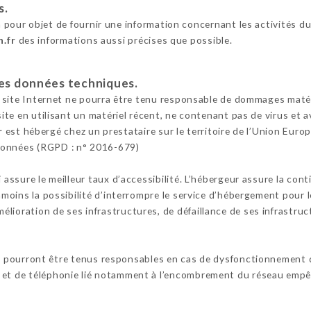
s.
 pour objet de fournir une information concernant les activités du
n.fr
des informations aussi précises que possible.
 les données techniques.
e site Internet ne pourra être tenu responsable de dommages matériel
 site en utilisant un matériel récent, ne contenant pas de virus et
r
est hébergé chez un prestataire sur le territoire de l’Union Eu
Données (RGPD : n° 2016-679)
i assure le meilleur taux d’accessibilité. L’hébergeur assure la con
anmoins la possibilité d’interrompre le service d’hébergement pour 
lioration de ses infrastructures, de défaillance de ses infrastruct
e pourront être tenus responsables en cas de dysfonctionnement d
 et de téléphonie lié notamment à l’encombrement du réseau empêc