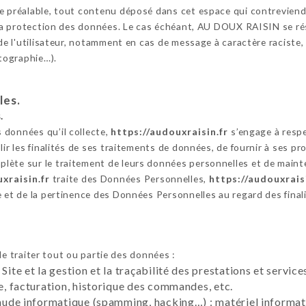
e préalable, tout contenu déposé dans cet espace qui contreviendra
à la protection des données. Le cas échéant, AU DOUX RAISIN se ré
 de l'utilisateur, notamment en cas de message à caractère raciste,
otographie…).
les.
.
 données qu’il collecte,
https://audouxraisin.fr
s’engage à respe
ir les finalités de ses traitements de données, de fournir à ses pros
lète sur le traitement de leurs données personnelles et de maint
xraisin.fr
traite des Données Personnelles,
https://audouxraisi
e et de la pertinence des Données Personnelles au regard des final
e traiter tout ou partie des données :
 Site et la gestion et la traçabilité des prestations et servi
te, facturation, historique des commandes, etc.
raude informatique (spamming, hacking…) : matériel informati