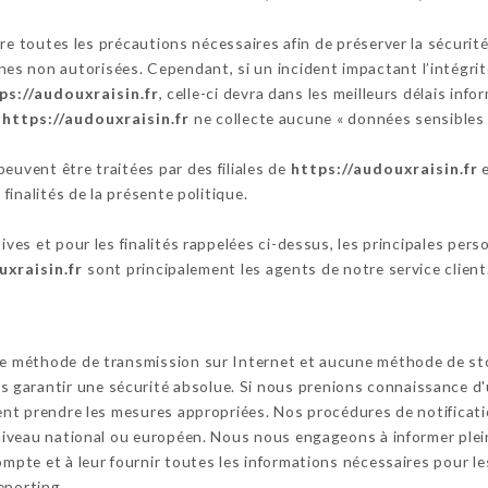
e toutes les précautions nécessaires afin de préserver la sécurit
s non autorisées. Cependant, si un incident impactant l’intégrité
ps://audouxraisin.fr
, celle-ci devra dans les meilleurs délais inf
s
https://audouxraisin.fr
ne collecte aucune « données sensibles 
euvent être traitées par des filiales de
https://audouxraisin.fr
e
 finalités de la présente politique.
tives et pour les finalités rappelées ci-dessus, les principales per
uxraisin.fr
sont principalement les agents de notre service client
cune méthode de transmission sur Internet et aucune méthode de s
garantir une sécurité absolue. Si nous prenions connaissance d'u
ssent prendre les mesures appropriées. Nos procédures de notifica
u niveau national ou européen. Nous nous engageons à informer ple
ompte et à leur fournir toutes les informations nécessaires pour le
eporting.