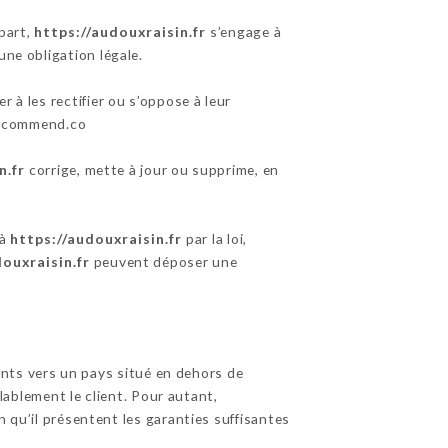
part,
https://audouxraisin.fr
s’engage à
une obligation légale.
 à les rectifier ou s’oppose à leur
urecommend.co
n.fr
corrige, mette à jour ou supprime, en
 à
https://audouxraisin.fr
par la loi,
douxraisin.fr
peuvent déposer une
ients vers un pays situé en dehors de
blement le client. Pour autant,
 qu’il présentent les garanties suffisantes