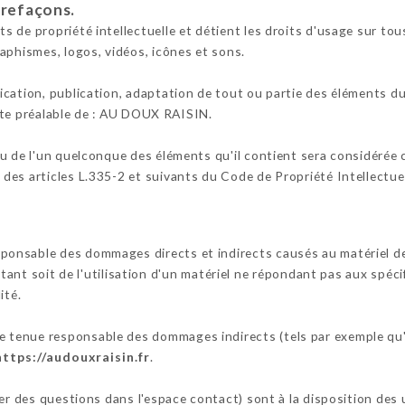
trefaçons.
de propriété intellectuelle et détient les droits d'usage sur tous
aphismes, logos, vidéos, icônes et sons.
cation, publication, adaptation de tout ou partie des éléments du 
crite préalable de : AU DOUX RAISIN.
ou de l'un quelconque des éléments qu'il contient sera considérée
es articles L.335-2 et suivants du Code de Propriété Intellectuel
sable des dommages directs et indirects causés au matériel de l'u
ultant soit de l'utilisation d'un matériel ne répondant pas aux spéci
ité.
tenue responsable des dommages indirects (tels par exemple qu'
https://audouxraisin.fr
.
ser des questions dans l'espace contact) sont à la disposition de