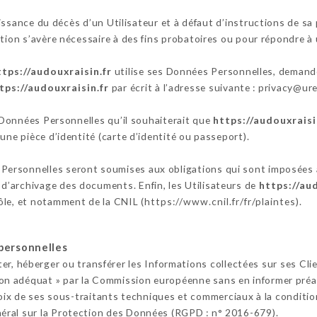
ssance du décès d’un Utilisateur et à défaut d’instructions de sa 
tion s’avère nécessaire à des fins probatoires ou pour répondre à 
ttps://audouxraisin.fr
utilise ses Données Personnelles, demander
tps://audouxraisin.fr
par écrit à l’adresse suivante : privacy@
s Données Personnelles qu’il souhaiterait que
https://audouxraisi
une pièce d’identité (carte d’identité ou passeport).
Personnelles seront soumises aux obligations qui sont imposées
’archivage des documents. Enfin, les Utilisateurs de
https://au
ôle, et notamment de la CNIL (
https://www.cnil.fr/fr/plaintes
).
personnelles
iter, héberger ou transférer les Informations collectées sur ses Cl
n adéquat » par la Commission européenne sans en informer préala
oix de ses sous-traitants techniques et commerciaux à la condition
éral sur la Protection des Données (RGPD : n° 2016-679).