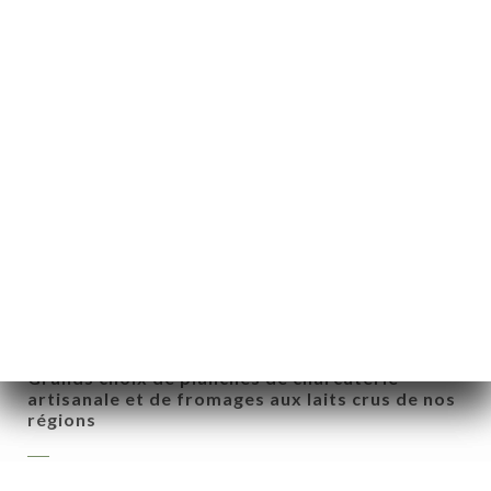
Foie gras
Chêvre chaud
Gratins (Bourguignon, Normand, Alsacien,
Provencal, Auvergnat)
Soupe à l'oignon
약
Salades variées
기
러
Grands choix de planches de charcuterie
artisanale et de fromages aux laits crus de nos
régions
뷰
뉴