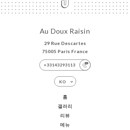
Au Doux Raisin
29 Rue Descartes
75005 Paris France
+33143293113
KO
홈
갤러리
리뷰
메뉴