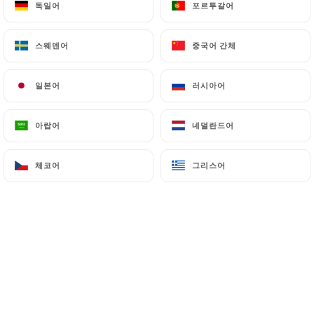
독일어
독일어
포르투갈어
포르투갈어
메뉴
KO
스웨덴어
스웨덴어
중국어 간체
중국어 간체
일본어
일본어
러시아어
러시아어
/
아랍어
아랍어
네덜란드어
네덜란드어
홈
메뉴
메뉴
체코어
체코어
그리스어
그리스어
SPÉCIALITÉS BOURGUIGNONNES
METS TRADITIONNE
SPÉCIALITÉS BOURGUIGNONNES