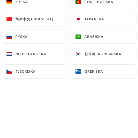
TYSKA
TYSKA
PORTUGISISKA
PORTUGISISKA
SV
MENY
简体中文 (KINESISKA)
简体中文 (KINESISKA)
JAPANSKA
JAPANSKA
RYSKA
RYSKA
ARABISKA
ARABISKA
한국어 (KOREANSKA)
한국어 (KOREANSKA)
NEDERLÄNDSKA
NEDERLÄNDSKA
/
HEM
MENY
Meny
TJECKISKA
TJECKISKA
GREKISKA
GREKISKA
SPÉCIALITÉS BOURGUIGNONNES
METS TRADITIONNE
SPÉCIALITÉS BOURGUIGNONNES