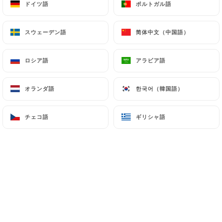
ドイツ語
ドイツ語
ポルトガル語
ポルトガル語
メニュー
JA
スウェーデン語
スウェーデン語
简体中文（中国語）
简体中文（中国語）
ロシア語
ロシア語
アラビア語
アラビア語
/
オランダ語
オランダ語
한국어（韓国語）
한국어（韓国語）
ホーム
メニュー
メニュー
チェコ語
チェコ語
ギリシャ語
ギリシャ語
SPÉCIALITÉS BOURGUIGNONNES
METS TRADITIONNE
SPÉCIALITÉS BOURGUIGNONNES