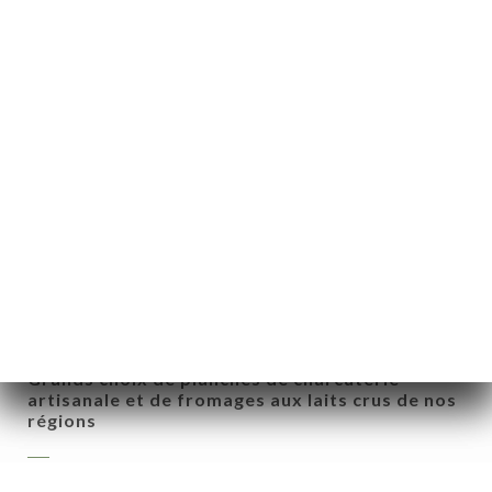
Foie gras
Chêvre chaud
Gratins (Bourguignon, Normand, Alsacien,
Provencal, Auvergnat)
ー
Soupe à l'oignon
約
Salades variées
ャ
リ
Grands choix de planches de charcuterie
artisanale et de fromages aux laits crus de nos
ビ
régions
ー
ニ