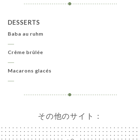
ー
絡
DESSERTS
Baba au ruhm
Crême brûlée
Macarons glacés
その他のサイト：