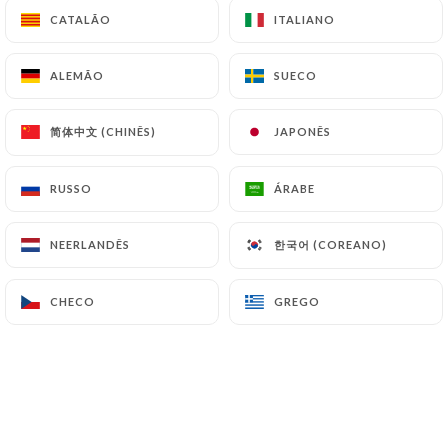
CATALÃO
CATALÃO
ITALIANO
ITALIANO
Christophe Di Maio classificado
ALEMÃO
ALEMÃO
SUECO
SUECO
CDM
1/5
Réserver par mail avec Wonderbox,
简体中文 (CHINÊS)
简体中文 (CHINÊS)
JAPONÊS
JAPONÊS
réservation, confirmée En arrivant sur
place, un ouvrier était en train de faire de
RUSSO
RUSSO
ÁRABE
ÁRABE
l’enduit, tout était en chantier, autant
vous dire que le restaurant était fermé.
한국어 (COREANO)
한국어 (COREANO)
NEERLANDÊS
NEERLANDÊS
Vraiment très déçu malgré la confirmation
de réservation. À fuir.
CHECO
CHECO
GREGO
GREGO
21/05/2026
•
09:19
Winnie Shapiro classificado
WS
1/5
The restaurant is closed for renovations