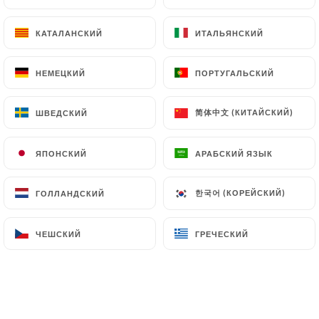
клиентов.
КАТАЛАНСКИЙ
КАТАЛАНСКИЙ
ИТАЛЬЯНСКИЙ
ИТАЛЬЯНСКИЙ
Christophe Di Maio оценил(-а)
CDM
НЕМЕЦКИЙ
НЕМЕЦКИЙ
ПОРТУГАЛЬСКИЙ
ПОРТУГАЛЬСКИЙ
1/5
Réserver par mail avec Wonderbox,
简体中文 (КИТАЙСКИЙ)
简体中文 (КИТАЙСКИЙ)
ШВЕДСКИЙ
ШВЕДСКИЙ
réservation, confirmée En arrivant sur
place, un ouvrier était en train de faire de
ЯПОНСКИЙ
ЯПОНСКИЙ
АРАБСКИЙ ЯЗЫК
АРАБСКИЙ ЯЗЫК
l’enduit, tout était en chantier, autant
vous dire que le restaurant était fermé.
한국어 (КОРЕЙСКИЙ)
한국어 (КОРЕЙСКИЙ)
ГОЛЛАНДСКИЙ
ГОЛЛАНДСКИЙ
Vraiment très déçu malgré la confirmation
de réservation. À fuir.
ЧЕШСКИЙ
ЧЕШСКИЙ
ГРЕЧЕСКИЙ
ГРЕЧЕСКИЙ
21/05/2026
•
09:19
Winnie Shapiro оценил(-а)
WS
1/5