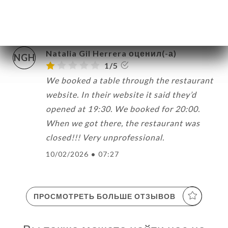
there!
13/02/2026
•
09:40
Natalia Gil Herrera оценил(-а)
NGH
1/5
We booked a table through the restaurant
website. In their website it said they’d
opened at 19:30. We booked for 20:00.
When we got there, the restaurant was
closed!!! Very unprofessional.
10/02/2026
•
07:27
ПРОСМОТРЕТЬ БОЛЬШЕ ОТЗЫВОВ